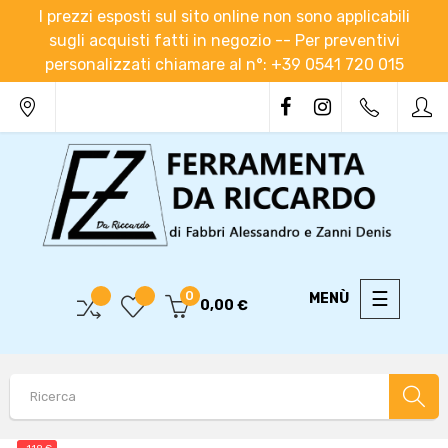
I prezzi esposti sul sito online non sono applicabili
sugli acquisti fatti in negozio -- Per preventivi
personalizzati chiamare al n°: +39 0541 720 015
navigaz
☰
0
0,00 €
Toggle