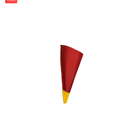
-1,18 €