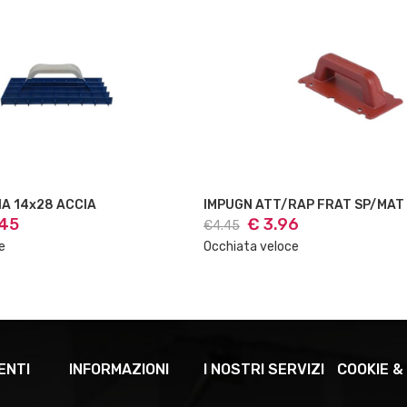
/RAP FRAT SP/MAT
SPUGNA RICAMBIO 13X30
96
€ 7.04
€7.90
ce
Occhiata veloce
ENTI
INFORMAZIONI
I NOSTRI SERVIZI
COOKIE &