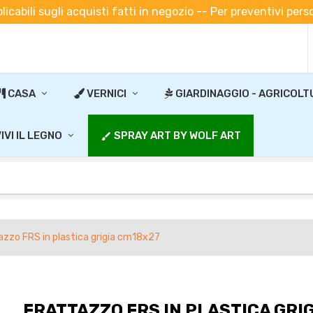
plicabili sugli acquisti fatti in negozio -- Per preventivi pe
CASA
VERNICI
GIARDINAGGIO - AGRICOLT
IVI IL LEGNO
SPRAY ART BY WOLF ART
brush
azzo FRS in plastica grigia cm18x27
FRATTAZZO FRS IN PLASTICA GRI