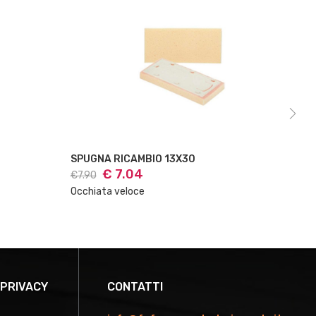
SPUGNA RICAMBIO 17X34
FR
€ 10.42
€11.71
€1
Occhiata veloce
Oc
 PRIVACY
CONTATTI