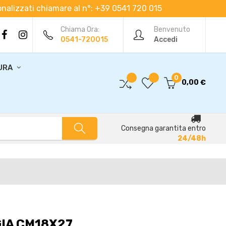
rsonalizzati chiamare al n°: +39 0541 720 015
Chiama Ora:
Benvenuto
0541-720015
Accedi
URA
0
0,00 €
Consegna garantita entro
24/48h
GIA CM18X27