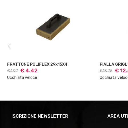
PIALLA GRIGLIA 14x28 ACCIA
IMPUGN ATT
€ 12.45
€ 3.
€13.75
€4.45
Occhiata veloce
Occhiata velo
ISCRIZIONE NEWSLETTER
AREA UT