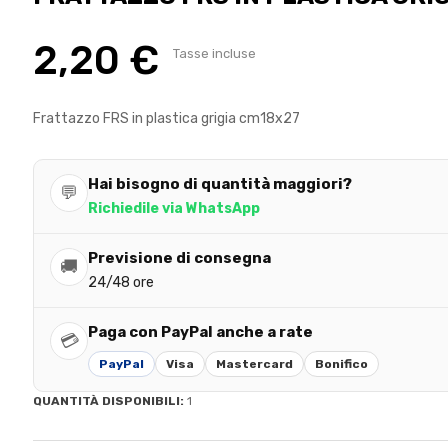
2,20 €
Tasse incluse
Frattazzo FRS in plastica grigia cm18x27
Hai bisogno di quantità maggiori?
💬
Richiedile via WhatsApp
Previsione di consegna
🚚
24/48 ore
Paga con PayPal anche a rate
💳
PayPal
Visa
Mastercard
Bonifico
QUANTITÀ DISPONIBILI:
1