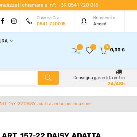
rsonalizzati chiamare al n°: +39 0541 720 015
Chiama Ora:
Benvenuto
0541-720015
Accedi
URA
0
0,00 €
Consegna garantita entro
24/48h
RT. 157-22 DAISY. adatta anche per induzione.
ART. 157-22 DAISY. ADATTA