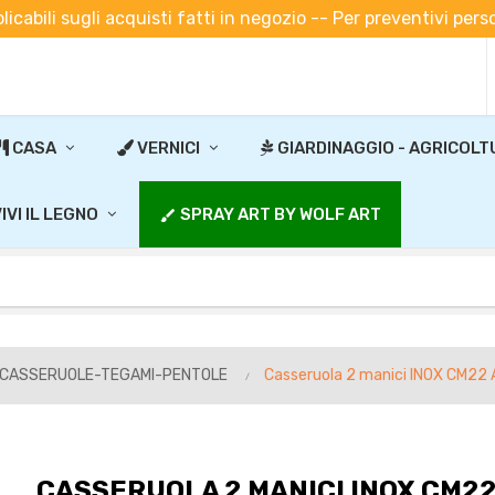
plicabili sugli acquisti fatti in negozio -- Per preventivi pe
CASA
VERNICI
GIARDINAGGIO - AGRICOLT
IVI IL LEGNO
SPRAY ART BY WOLF ART
brush
-CASSERUOLE-TEGAMI-PENTOLE
Casseruola 2 manici INOX CM22 A
CASSERUOLA 2 MANICI INOX CM22 