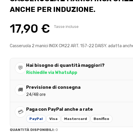
ANCHE PER INDUZIONE.
17,90 €
Tasse incluse
Casseruola 2 manici INOX CM22 ART. 157-22 DAISY. adatta anche
Hai bisogno di quantità maggiori?
💬
Richiedile via WhatsApp
Previsione di consegna
🚚
24/48 ore
Paga con PayPal anche a rate
💳
PayPal
Visa
Mastercard
Bonifico
QUANTITÀ DISPONIBILI:
0