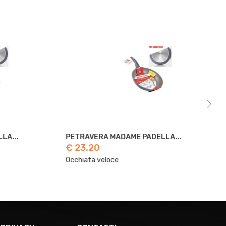
.
PETRAVERA MADAME PADELLA...
PE
€ 23.20
€ 
Occhiata veloce
Occ