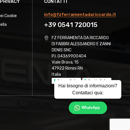
 PRIVACY
CONTATTI
info@fzferramentadariccardo.it
dei Cookie
+39 0541 720015
ella
FZ FERRAMENTA DA RICCARDO
DI FABBRI ALESSANDRO E ZANNI
DENIS SNC
P.I. 04369900404
Viale Brava, 15
47922 Rimini RN
Italia
Privacy Policy
Cookie Policy
Hai bisogno di informazioni?
Contattaci qua:
WhatsApp