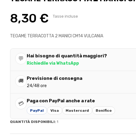
8,30 €
Tasse incluse
TEGAME TERRACOTTA 2 MANICI CM14 VULCANIA
Hai bisogno di quantità maggiori?
💬
Richiedile via WhatsApp
Previsione di consegna
🚚
24/48 ore
Paga con PayPal anche a rate
💳
PayPal
Visa
Mastercard
Bonifico
QUANTITÀ DISPONIBILI:
1