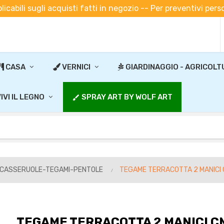
plicabili sugli acquisti fatti in negozio -- Per preventivi pe
CASA
VERNICI
GIARDINAGGIO - AGRICOLT
IVI IL LEGNO
SPRAY ART BY WOLF ART
brush
-CASSERUOLE-TEGAMI-PENTOLE
TEGAME TERRACOTTA 2 MANICI 
TEGAME TERRACOTTA 2 MANICI C