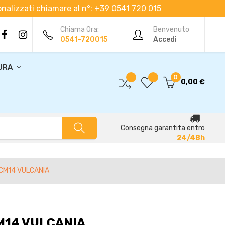
rsonalizzati chiamare al n°: +39 0541 720 015
Chiama Ora:
Benvenuto
0541-720015
Accedi
URA
0
0,00 €
Consegna garantita entro
24/48h
CM14 VULCANIA
M14 VULCANIA