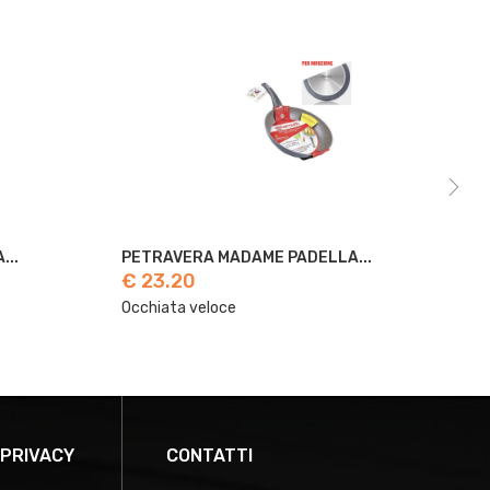
.
PETRAVERA MADAME PADELLA...
PE
€ 23.20
€ 
Occhiata veloce
Occ
 PRIVACY
CONTATTI