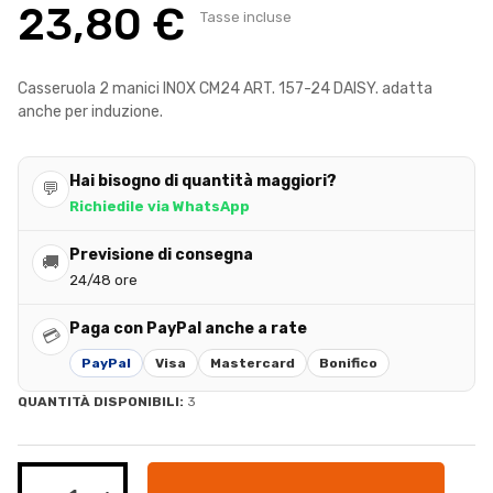
23,80 €
Tasse incluse
Casseruola 2 manici INOX CM24 ART. 157-24 DAISY. adatta
anche per induzione.
Hai bisogno di quantità maggiori?
💬
Richiedile via WhatsApp
Previsione di consegna
🚚
24/48 ore
Paga con PayPal anche a rate
💳
PayPal
Visa
Mastercard
Bonifico
QUANTITÀ DISPONIBILI:
3