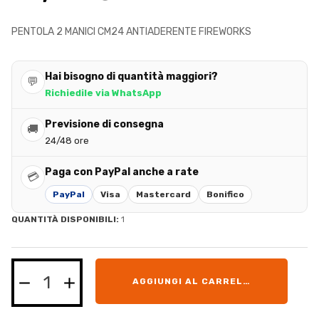
PENTOLA 2 MANICI CM24 ANTIADERENTE FIREWORKS
Hai bisogno di quantità maggiori?
💬
Richiedile via WhatsApp
Previsione di consegna
🚚
24/48 ore
Paga con PayPal anche a rate
💳
PayPal
Visa
Mastercard
Bonifico
QUANTITÀ DISPONIBILI:
1
AGGIUNGI AL CARRELLO