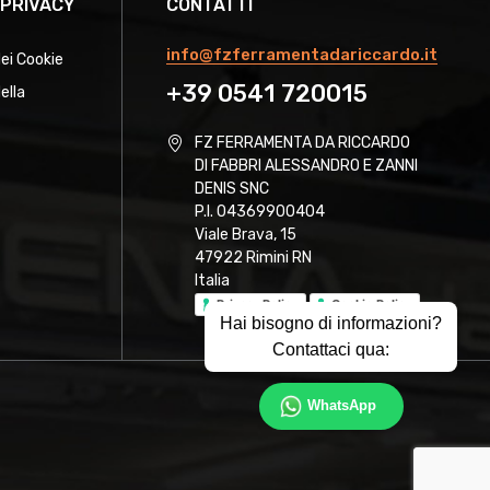
 PRIVACY
CONTATTI
info@fzferramentadariccardo.it
dei Cookie
+39 0541 720015
ella
FZ FERRAMENTA DA RICCARDO
DI FABBRI ALESSANDRO E ZANNI
DENIS SNC
P.I. 04369900404
Viale Brava, 15
47922 Rimini RN
Italia
Privacy Policy
Cookie Policy
Hai bisogno di informazioni?
Contattaci qua:
WhatsApp