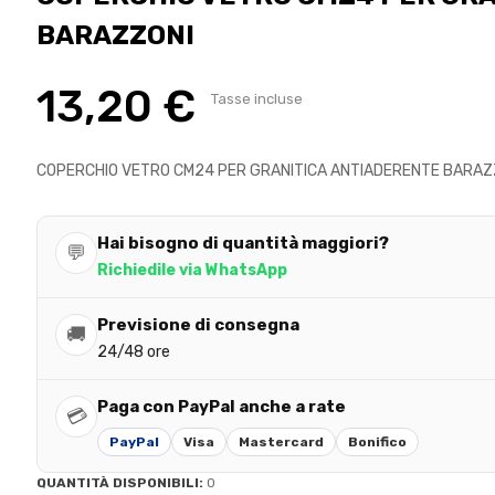
BARAZZONI
13,20 €
Tasse incluse
COPERCHIO VETRO CM24 PER GRANITICA ANTIADERENTE BARAZ
Hai bisogno di quantità maggiori?
💬
Richiedile via WhatsApp
Previsione di consegna
🚚
24/48 ore
Paga con PayPal anche a rate
💳
PayPal
Visa
Mastercard
Bonifico
QUANTITÀ DISPONIBILI:
0