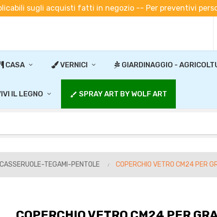
plicabili sugli acquisti fatti in negozio -- Per preventivi pe
CASA
VERNICI
GIARDINAGGIO - AGRICOLT
IVI IL LEGNO
SPRAY ART BY WOLF ART
brush
-CASSERUOLE-TEGAMI-PENTOLE
COPERCHIO VETRO CM24 PER G
COPERCHIO VETRO CM24 PER GRA