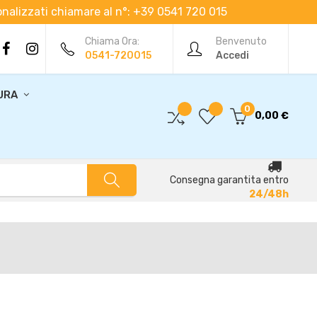
rsonalizzati chiamare al n°: +39 0541 720 015
Chiama Ora:
Benvenuto
0541-720015
Accedi
URA
0
0,00 €
Consegna garantita entro
24/48h