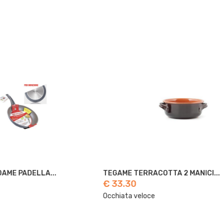
COTTA 2 MANICI...
PETRAVERA MADAME PADELLA..
€ 19.60
e
Occhiata veloce