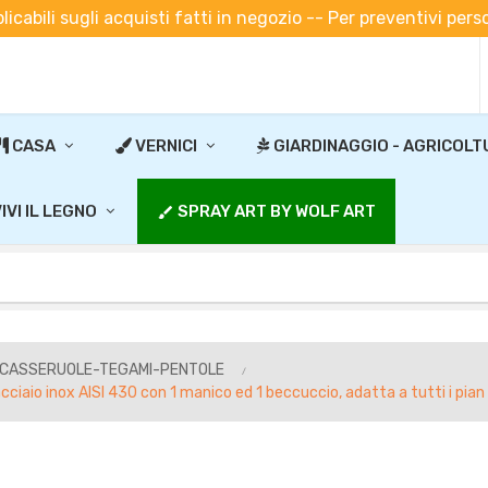
plicabili sugli acquisti fatti in negozio -- Per preventivi pe
CASA
VERNICI
GIARDINAGGIO - AGRICOLT
IVI IL LEGNO
SPRAY ART BY WOLF ART
brush
-CASSERUOLE-TEGAMI-PENTOLE
io inox AISI 430 con 1 manico ed 1 beccuccio, adatta a tutti i pian