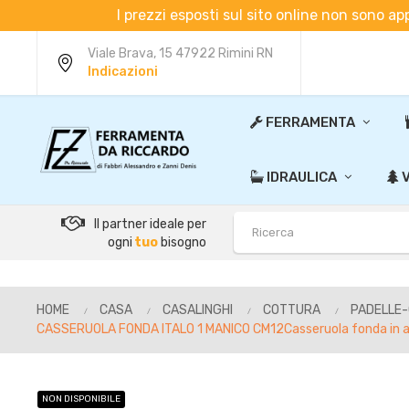
I prezzi esposti sul sito online non sono ap
Viale Brava, 15 47922 Rimini RN
Indicazioni
FERRAMENTA
IDRAULICA
V
Il partner ideale per
ogni
tuo
bisogno
HOME
CASA
CASALINGHI
COTTURA
PADELLE
CASSERUOLA FONDA ITALO 1 MANICO CM12Casseruola fonda in accia
NON DISPONIBILE