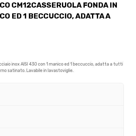
ICO CM12CASSERUOLA FONDA IN
ICO ED 1 BECCUCCIO, ADATTA A
aio inox AISI 430 con 1 manico ed 1 beccuccio, adatta a tutti
rno satinato. Lavabile in lavastoviglie.