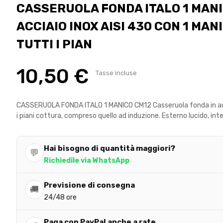
CASSERUOLA FONDA ITALO 1 MAN
ACCIAIO INOX AISI 430 CON 1 MAN
TUTTI I PIAN
10,50 €
Tasse incluse
CASSERUOLA FONDA ITALO 1 MANICO CM12 Casseruola fonda in acci
i piani cottura, compreso quello ad induzione. Esterno lucido, inte
Hai bisogno di quantità maggiori?
💬
Richiedile via WhatsApp
Previsione di consegna
🚚
24/48 ore
Paga con PayPal anche a rate