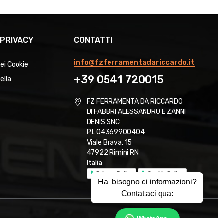
 PRIVACY
CONTATTI
info@fzferramentadariccardo.it
dei Cookie
+39 0541 720015
ella
FZ FERRAMENTA DA RICCARDO
DI FABBRI ALESSANDRO E ZANNI
DENIS SNC
P.I. 04369900404
Viale Brava, 15
47922 Rimini RN
Italia
Privacy Policy
Cookie Policy
Hai bisogno di informazioni?
Contattaci qua: