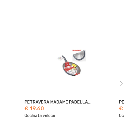
.
PETRAVERA MADAME PADELLA...
PE
€ 23.20
€ 
Occhiata veloce
Occ