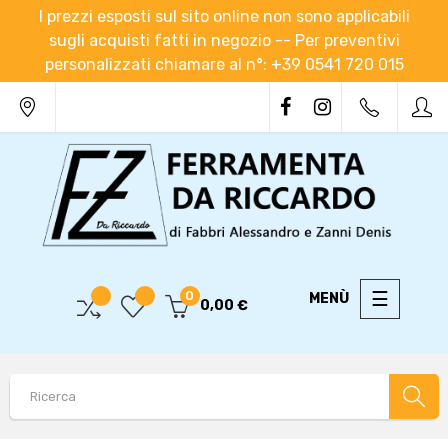
I prezzi esposti sul sito online non sono applicabili
sugli acquisti fatti in negozio -- Per preventivi
personalizzati chiamare al n°: +39 0541 720 015
navigaz
☰
0
0,00 €
Toggle