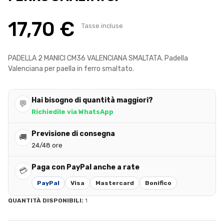
17,70 €
Tasse incluse
PADELLA 2 MANICI CM36 VALENCIANA SMALTATA. Padella
Valenciana per paella in ferro smaltato.
Hai bisogno di quantità maggiori?
💬
Richiedile via WhatsApp
Previsione di consegna
🚚
24/48 ore
Paga con PayPal anche a rate
💳
PayPal
Visa
Mastercard
Bonifico
QUANTITÀ DISPONIBILI:
1